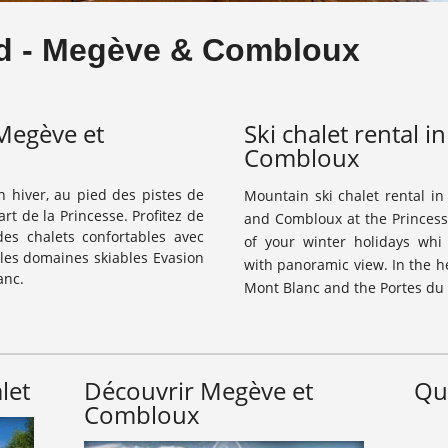
d - Megève & Combloux
 Megève et
Ski chalet rental 
Combloux
n hiver, au pied des pistes de
Mountain ski chalet rental in
t de la Princesse. Profitez de
and Combloux at the Princesse
des chalets confortables avec
of your winter holidays whi 
 les domaines skiables Evasion
with panoramic view.
In the h
anc.
Mont Blanc and the Portes d
let
Découvrir Megève et
Que
Combloux